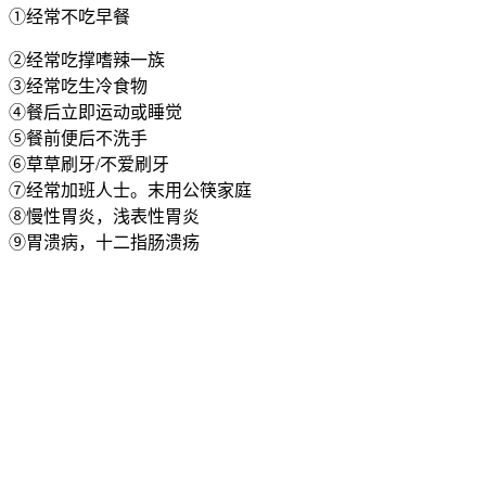
①经常不吃早餐
②经常吃撑嗜辣一族
③经常吃生冷食物
④餐后立即运动或睡觉
⑤餐前便后不洗手
⑥草草刷牙/不爱刷牙
⑦经常加班人士。末用公筷家庭
⑧慢性胃炎，浅表性胃炎
⑨胃溃病，十二指肠溃疡