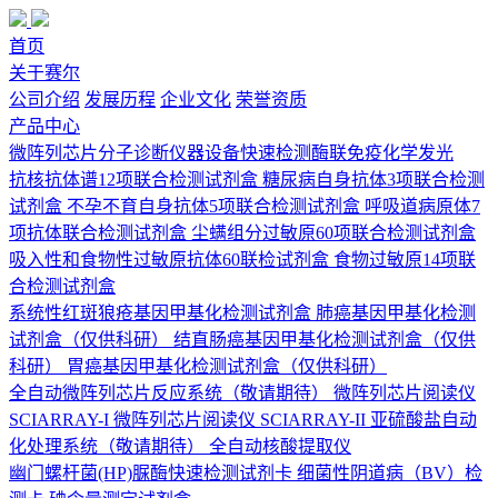
首页
关于赛尔
公司介绍
发展历程
企业文化
荣誉资质
产品中心
微阵列芯片
分子诊断
仪器设备
快速检测
酶联免疫
化学发光
抗核抗体谱12项联合检测试剂盒
糖尿病自身抗体3项联合检测
试剂盒
不孕不育自身抗体5项联合检测试剂盒
呼吸道病原体7
项抗体联合检测试剂盒
尘螨组分过敏原60项联合检测试剂盒
吸入性和食物性过敏原抗体60联检试剂盒
食物过敏原14项联
合检测试剂盒
系统性红斑狼疮基因甲基化检测试剂盒
肺癌基因甲基化检测
试剂盒（仅供科研）
结直肠癌基因甲基化检测试剂盒（仅供
科研）
胃癌基因甲基化检测试剂盒（仅供科研）
全自动微阵列芯片反应系统（敬请期待）
微阵列芯片阅读仪
SCIARRAY-I
微阵列芯片阅读仪 SCIARRAY-II
亚硫酸盐自动
化处理系统（敬请期待）
全自动核酸提取仪
幽门螺杆菌(HP)脲酶快速检测试剂卡
细菌性阴道病（BV）检