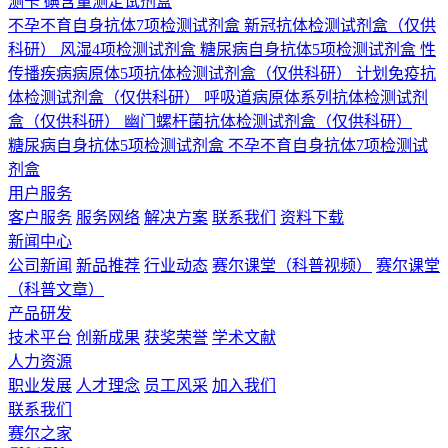
测卡
碘含量测定试剂盒
不孕不育自身抗体7项检测试剂盒
新冠抗体检测试剂盒（仅供
科研）
风湿4项检测试剂盒
糖尿病自身抗体5项检测试剂盒
性
传播疾病病原体5项抗体检测试剂盒（仅供科研）
计划免疫抗
体检测试剂盒（仅供科研）
呼吸道病原体系列抗体检测试剂
盒（仅供科研）
幽门螺杆菌抗体检测试剂盒（仅供科研）
糖尿病自身抗体5项检测试剂盒
不孕不育自身抗体7项检测试
剂盒
用户服务
客户服务
服务网络
解决方案
联系我们
资料下载
新闻中心
公司新闻
新品推荐
行业动态
赛尔课堂（科普视频）
赛尔课堂
（科普文章）
产品研发
技术平台
创新成果
获奖荣誉
学术文献
人力资源
职业发展
人才理念
员工风采
加入我们
联系我们
赛尔之家