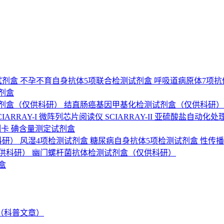
试剂盒
不孕不育自身抗体5项联合检测试剂盒
呼吸道病原体7项
剂盒
剂盒（仅供科研）
结直肠癌基因甲基化检测试剂盒（仅供科研
ARRAY-I
微阵列芯片阅读仪 SCIARRAY-II
亚硫酸盐自动化处
测卡
碘含量测定试剂盒
科研）
风湿4项检测试剂盒
糖尿病自身抗体5项检测试剂盒
性传播
供科研）
幽门螺杆菌抗体检测试剂盒（仅供科研）
盒
（科普文章）