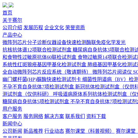
首页
关于赛尔
公司介绍
发展历程
企业文化
荣誉资质
产品中心
微阵列芯片
分子诊断
仪器设备
快速检测
酶联免疫
化学发光
抗核抗体谱12项联合检测试剂盒
糖尿病自身抗体3项联合检测
和食物性过敏原抗体60联检试剂盒
食物过敏原14项联合检测试
系统性红斑狼疮基因甲基化检测试剂盒
肺癌基因甲基化检测试
全自动微阵列芯片反应系统（敬请期待）
微阵列芯片阅读仪 SCI
幽门螺杆菌(HP)脲酶快速检测试剂卡
细菌性阴道病（BV）检
不孕不育自身抗体7项检测试剂盒
新冠抗体检测试剂盒（仅供
测试剂盒（仅供科研）
呼吸道病原体系列抗体检测试剂盒（仅
糖尿病自身抗体5项检测试剂盒
不孕不育自身抗体7项检测试剂
用户服务
客户服务
服务网络
解决方案
联系我们
资料下载
新闻中心
公司新闻
新品推荐
行业动态
赛尔课堂（科普视频）
赛尔课堂