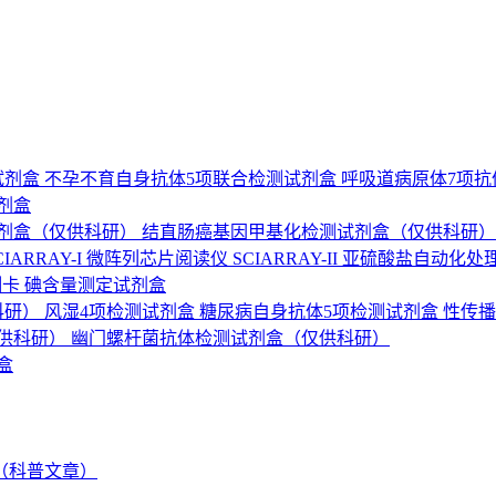
试剂盒
不孕不育自身抗体5项联合检测试剂盒
呼吸道病原体7项
剂盒
剂盒（仅供科研）
结直肠癌基因甲基化检测试剂盒（仅供科研
ARRAY-I
微阵列芯片阅读仪 SCIARRAY-II
亚硫酸盐自动化处
测卡
碘含量测定试剂盒
科研）
风湿4项检测试剂盒
糖尿病自身抗体5项检测试剂盒
性传播
供科研）
幽门螺杆菌抗体检测试剂盒（仅供科研）
盒
（科普文章）