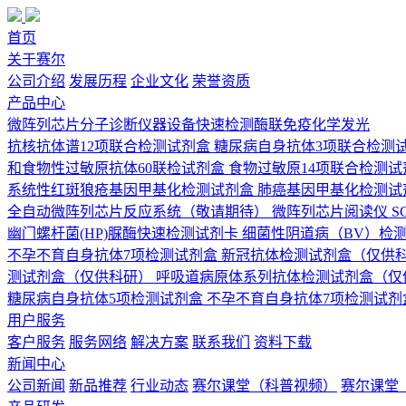
首页
关于赛尔
公司介绍
发展历程
企业文化
荣誉资质
产品中心
微阵列芯片
分子诊断
仪器设备
快速检测
酶联免疫
化学发光
抗核抗体谱12项联合检测试剂盒
糖尿病自身抗体3项联合检测
和食物性过敏原抗体60联检试剂盒
食物过敏原14项联合检测试
系统性红斑狼疮基因甲基化检测试剂盒
肺癌基因甲基化检测试
全自动微阵列芯片反应系统（敬请期待）
微阵列芯片阅读仪 SCI
幽门螺杆菌(HP)脲酶快速检测试剂卡
细菌性阴道病（BV）检
不孕不育自身抗体7项检测试剂盒
新冠抗体检测试剂盒（仅供
测试剂盒（仅供科研）
呼吸道病原体系列抗体检测试剂盒（仅
糖尿病自身抗体5项检测试剂盒
不孕不育自身抗体7项检测试剂
用户服务
客户服务
服务网络
解决方案
联系我们
资料下载
新闻中心
公司新闻
新品推荐
行业动态
赛尔课堂（科普视频）
赛尔课堂