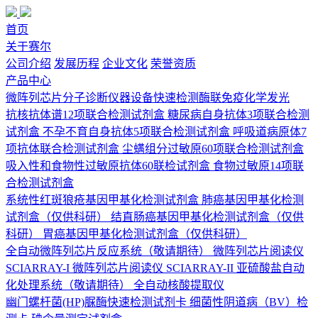
首页
关于赛尔
公司介绍
发展历程
企业文化
荣誉资质
产品中心
微阵列芯片
分子诊断
仪器设备
快速检测
酶联免疫
化学发光
抗核抗体谱12项联合检测试剂盒
糖尿病自身抗体3项联合检测
试剂盒
不孕不育自身抗体5项联合检测试剂盒
呼吸道病原体7
项抗体联合检测试剂盒
尘螨组分过敏原60项联合检测试剂盒
吸入性和食物性过敏原抗体60联检试剂盒
食物过敏原14项联
合检测试剂盒
系统性红斑狼疮基因甲基化检测试剂盒
肺癌基因甲基化检测
试剂盒（仅供科研）
结直肠癌基因甲基化检测试剂盒（仅供
科研）
胃癌基因甲基化检测试剂盒（仅供科研）
全自动微阵列芯片反应系统（敬请期待）
微阵列芯片阅读仪
SCIARRAY-I
微阵列芯片阅读仪 SCIARRAY-II
亚硫酸盐自动
化处理系统（敬请期待）
全自动核酸提取仪
幽门螺杆菌(HP)脲酶快速检测试剂卡
细菌性阴道病（BV）检