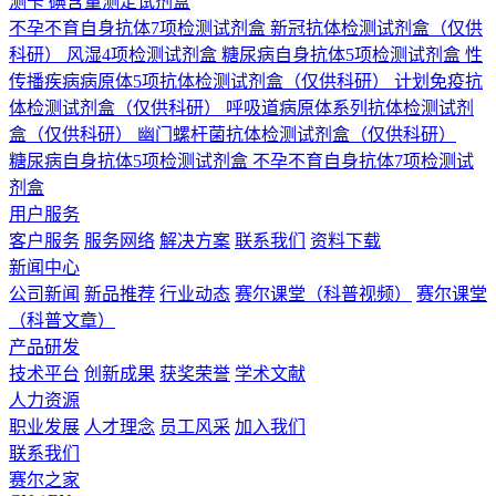
测卡
碘含量测定试剂盒
不孕不育自身抗体7项检测试剂盒
新冠抗体检测试剂盒（仅供
科研）
风湿4项检测试剂盒
糖尿病自身抗体5项检测试剂盒
性
传播疾病病原体5项抗体检测试剂盒（仅供科研）
计划免疫抗
体检测试剂盒（仅供科研）
呼吸道病原体系列抗体检测试剂
盒（仅供科研）
幽门螺杆菌抗体检测试剂盒（仅供科研）
糖尿病自身抗体5项检测试剂盒
不孕不育自身抗体7项检测试
剂盒
用户服务
客户服务
服务网络
解决方案
联系我们
资料下载
新闻中心
公司新闻
新品推荐
行业动态
赛尔课堂（科普视频）
赛尔课堂
（科普文章）
产品研发
技术平台
创新成果
获奖荣誉
学术文献
人力资源
职业发展
人才理念
员工风采
加入我们
联系我们
赛尔之家