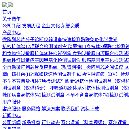
首页
关于赛尔
公司介绍
发展历程
企业文化
荣誉资质
产品中心
微阵列芯片
分子诊断
仪器设备
快速检测
酶联免疫
化学发光
抗核抗体谱12项联合检测试剂盒
糖尿病自身抗体3项联合检测
和食物性过敏原抗体60联检试剂盒
食物过敏原14项联合检测试
系统性红斑狼疮基因甲基化检测试剂盒
肺癌基因甲基化检测试
全自动微阵列芯片反应系统（敬请期待）
微阵列芯片阅读仪 SCI
幽门螺杆菌(HP)脲酶快速检测试剂卡
细菌性阴道病（BV）检
不孕不育自身抗体7项检测试剂盒
新冠抗体检测试剂盒（仅供
测试剂盒（仅供科研）
呼吸道病原体系列抗体检测试剂盒（仅
糖尿病自身抗体5项检测试剂盒
不孕不育自身抗体7项检测试剂
用户服务
客户服务
服务网络
解决方案
联系我们
资料下载
新闻中心
公司新闻
新品推荐
行业动态
赛尔课堂（科普视频）
赛尔课堂