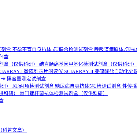
试剂盒
不孕不育自身抗体5项联合检测试剂盒
呼吸道病原体7项
剂盒
剂盒（仅供科研）
结直肠癌基因甲基化检测试剂盒（仅供科研
ARRAY-I
微阵列芯片阅读仪 SCIARRAY-II
亚硫酸盐自动化处
测卡
碘含量测定试剂盒
科研）
风湿4项检测试剂盒
糖尿病自身抗体5项检测试剂盒
性传播
供科研）
幽门螺杆菌抗体检测试剂盒（仅供科研）
盒
（科普文章）