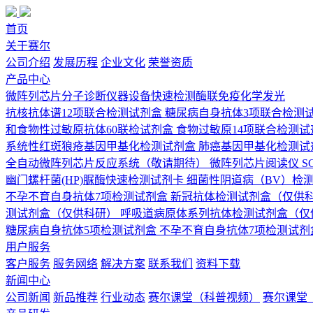
首页
关于赛尔
公司介绍
发展历程
企业文化
荣誉资质
产品中心
微阵列芯片
分子诊断
仪器设备
快速检测
酶联免疫
化学发光
抗核抗体谱12项联合检测试剂盒
糖尿病自身抗体3项联合检测
和食物性过敏原抗体60联检试剂盒
食物过敏原14项联合检测试
系统性红斑狼疮基因甲基化检测试剂盒
肺癌基因甲基化检测试
全自动微阵列芯片反应系统（敬请期待）
微阵列芯片阅读仪 SCI
幽门螺杆菌(HP)脲酶快速检测试剂卡
细菌性阴道病（BV）检
不孕不育自身抗体7项检测试剂盒
新冠抗体检测试剂盒（仅供
测试剂盒（仅供科研）
呼吸道病原体系列抗体检测试剂盒（仅
糖尿病自身抗体5项检测试剂盒
不孕不育自身抗体7项检测试剂
用户服务
客户服务
服务网络
解决方案
联系我们
资料下载
新闻中心
公司新闻
新品推荐
行业动态
赛尔课堂（科普视频）
赛尔课堂