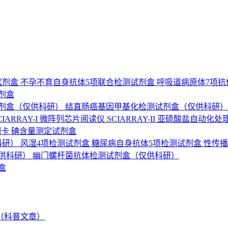
试剂盒
不孕不育自身抗体5项联合检测试剂盒
呼吸道病原体7项
剂盒
剂盒（仅供科研）
结直肠癌基因甲基化检测试剂盒（仅供科研
ARRAY-I
微阵列芯片阅读仪 SCIARRAY-II
亚硫酸盐自动化处
测卡
碘含量测定试剂盒
科研）
风湿4项检测试剂盒
糖尿病自身抗体5项检测试剂盒
性传播
供科研）
幽门螺杆菌抗体检测试剂盒（仅供科研）
盒
（科普文章）