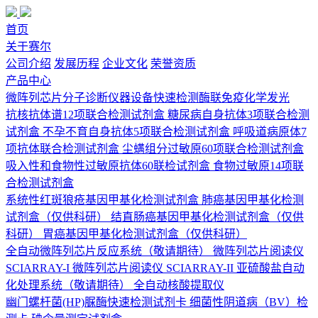
首页
关于赛尔
公司介绍
发展历程
企业文化
荣誉资质
产品中心
微阵列芯片
分子诊断
仪器设备
快速检测
酶联免疫
化学发光
抗核抗体谱12项联合检测试剂盒
糖尿病自身抗体3项联合检测
试剂盒
不孕不育自身抗体5项联合检测试剂盒
呼吸道病原体7
项抗体联合检测试剂盒
尘螨组分过敏原60项联合检测试剂盒
吸入性和食物性过敏原抗体60联检试剂盒
食物过敏原14项联
合检测试剂盒
系统性红斑狼疮基因甲基化检测试剂盒
肺癌基因甲基化检测
试剂盒（仅供科研）
结直肠癌基因甲基化检测试剂盒（仅供
科研）
胃癌基因甲基化检测试剂盒（仅供科研）
全自动微阵列芯片反应系统（敬请期待）
微阵列芯片阅读仪
SCIARRAY-I
微阵列芯片阅读仪 SCIARRAY-II
亚硫酸盐自动
化处理系统（敬请期待）
全自动核酸提取仪
幽门螺杆菌(HP)脲酶快速检测试剂卡
细菌性阴道病（BV）检