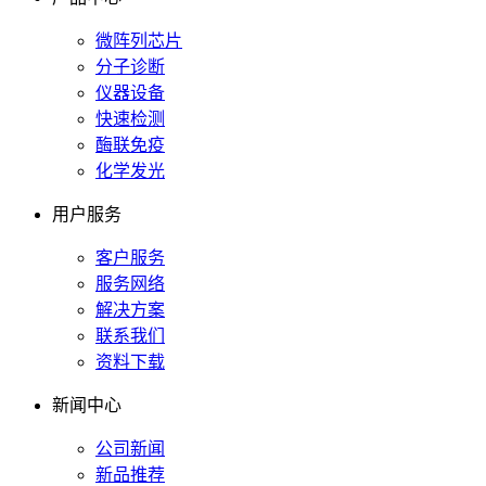
微阵列芯片
分子诊断
仪器设备
快速检测
酶联免疫
化学发光
用户服务
客户服务
服务网络
解决方案
联系我们
资料下载
新闻中心
公司新闻
新品推荐