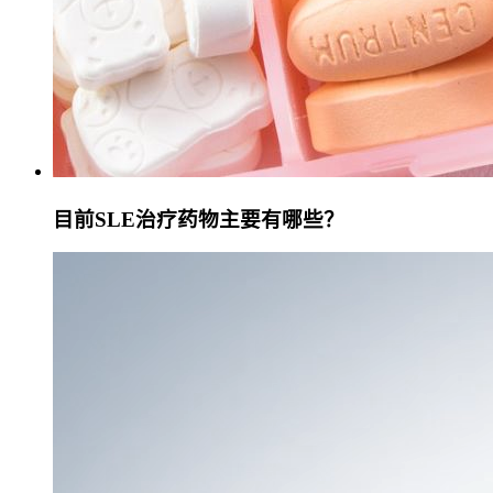
目前SLE治疗药物主要有哪些？