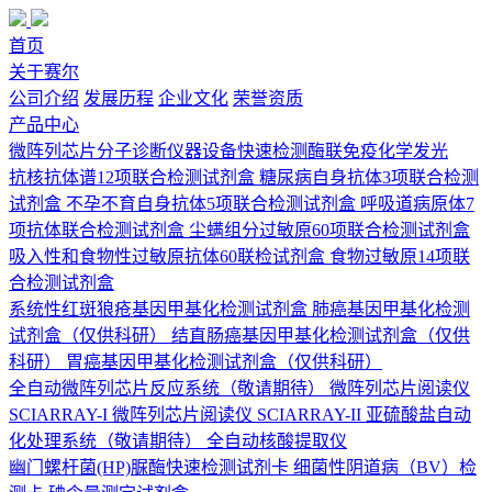
首页
关于赛尔
公司介绍
发展历程
企业文化
荣誉资质
产品中心
微阵列芯片
分子诊断
仪器设备
快速检测
酶联免疫
化学发光
抗核抗体谱12项联合检测试剂盒
糖尿病自身抗体3项联合检测
试剂盒
不孕不育自身抗体5项联合检测试剂盒
呼吸道病原体7
项抗体联合检测试剂盒
尘螨组分过敏原60项联合检测试剂盒
吸入性和食物性过敏原抗体60联检试剂盒
食物过敏原14项联
合检测试剂盒
系统性红斑狼疮基因甲基化检测试剂盒
肺癌基因甲基化检测
试剂盒（仅供科研）
结直肠癌基因甲基化检测试剂盒（仅供
科研）
胃癌基因甲基化检测试剂盒（仅供科研）
全自动微阵列芯片反应系统（敬请期待）
微阵列芯片阅读仪
SCIARRAY-I
微阵列芯片阅读仪 SCIARRAY-II
亚硫酸盐自动
化处理系统（敬请期待）
全自动核酸提取仪
幽门螺杆菌(HP)脲酶快速检测试剂卡
细菌性阴道病（BV）检