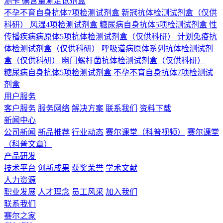
测卡
碘含量测定试剂盒
不孕不育自身抗体7项检测试剂盒
新冠抗体检测试剂盒（仅供
科研）
风湿4项检测试剂盒
糖尿病自身抗体5项检测试剂盒
性
传播疾病病原体5项抗体检测试剂盒（仅供科研）
计划免疫抗
体检测试剂盒（仅供科研）
呼吸道病原体系列抗体检测试剂
盒（仅供科研）
幽门螺杆菌抗体检测试剂盒（仅供科研）
糖尿病自身抗体5项检测试剂盒
不孕不育自身抗体7项检测试
剂盒
用户服务
客户服务
服务网络
解决方案
联系我们
资料下载
新闻中心
公司新闻
新品推荐
行业动态
赛尔课堂（科普视频）
赛尔课堂
（科普文章）
产品研发
技术平台
创新成果
获奖荣誉
学术文献
人力资源
职业发展
人才理念
员工风采
加入我们
联系我们
赛尔之家