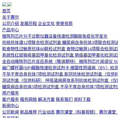
首页
关于赛尔
公司介绍
发展历程
企业文化
荣誉资质
产品中心
微阵列芯片
分子诊断
仪器设备
快速检测
酶联免疫
化学发光
抗核抗体谱12项联合检测试剂盒
糖尿病自身抗体3项联合检测
和食物性过敏原抗体60联检试剂盒
食物过敏原14项联合检测试
系统性红斑狼疮基因甲基化检测试剂盒
肺癌基因甲基化检测试
全自动微阵列芯片反应系统（敬请期待）
微阵列芯片阅读仪 SCI
幽门螺杆菌(HP)脲酶快速检测试剂卡
细菌性阴道病（BV）检
不孕不育自身抗体7项检测试剂盒
新冠抗体检测试剂盒（仅供
测试剂盒（仅供科研）
呼吸道病原体系列抗体检测试剂盒（仅
糖尿病自身抗体5项检测试剂盒
不孕不育自身抗体7项检测试剂
用户服务
客户服务
服务网络
解决方案
联系我们
资料下载
新闻中心
公司新闻
新品推荐
行业动态
赛尔课堂（科普视频）
赛尔课堂