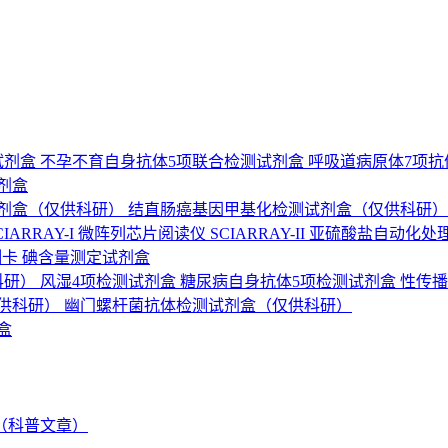
试剂盒
不孕不育自身抗体5项联合检测试剂盒
呼吸道病原体7项
剂盒
剂盒（仅供科研）
结直肠癌基因甲基化检测试剂盒（仅供科研
ARRAY-I
微阵列芯片阅读仪 SCIARRAY-II
亚硫酸盐自动化处
测卡
碘含量测定试剂盒
科研）
风湿4项检测试剂盒
糖尿病自身抗体5项检测试剂盒
性传播
供科研）
幽门螺杆菌抗体检测试剂盒（仅供科研）
盒
（科普文章）